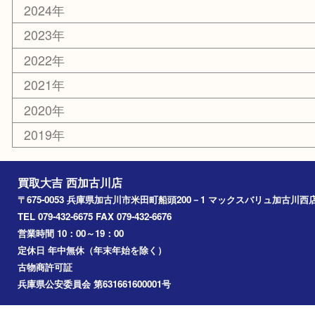
その他
お知らせ
エリアカテゴリ
兵庫
加古川市
高砂市
三木市
姫路市
別府町
小野市
播磨町
たつの市
加西市
アーカイブ
2026年