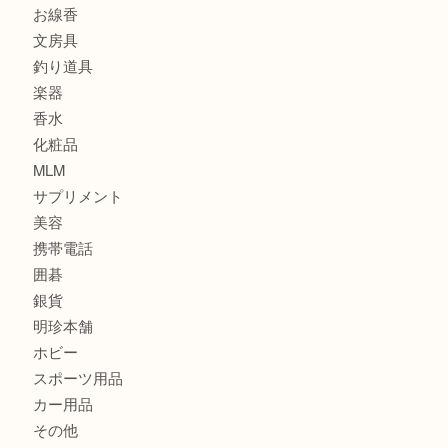
金貨
記念メダル
古銭
建退共証紙
商品券
切手
金券
鉄道模型
テレホンカード
株主優待券
はがき
骨董品
古美術品
家電
喫煙具
電動工具