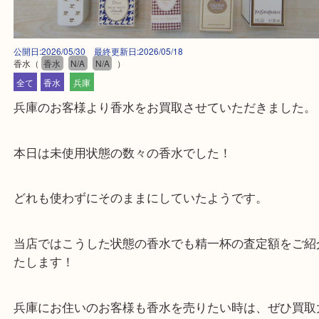
公開日:2026/05/30 最終更新日:2026/05/18
香水
（
香水
N/A
N/A
）
全て
香水
兵庫
兵庫のお客様より香水をお買取させていただきまし
本日は未使用状態の数々の香水でした！
どれも使わずにそのままにしていたようです。