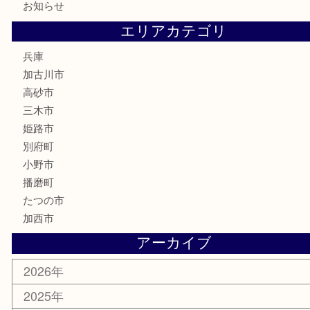
お線香
文房具
釣り道具
楽器
香水
化粧品
MLM
サプリメント
美容
携帯電話
囲碁
銀貨
明珍本舗
ホビー
スポーツ用品
カー用品