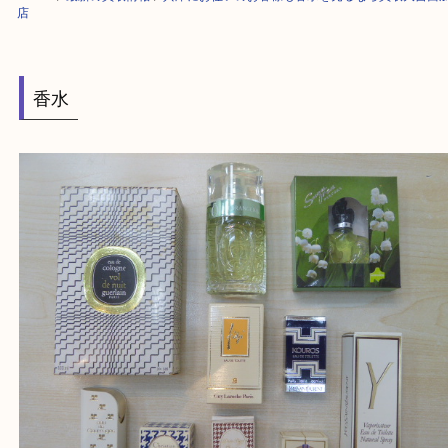
HOME
>
最新の買取情報
>
兵庫にお住いのお客様も香水を売るなら買取大
店
香水