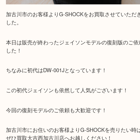
Facebook
Twitter
Line
G-SHOCK G-001-2JF ジェイソン復刻モデル
カラー
公開日:2026/01/11 最終更新日:2025/12/19
G-SHOCK G-001-2JF ジェイソン復刻モデル マルチカラー（
G-SHOCK
2JF
N/A
）
全て
時計
G-SHOCK
加古川市