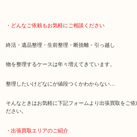
・最寄り駅
JR神戸線/加古川駅・宝殿駅
・GoogleMap