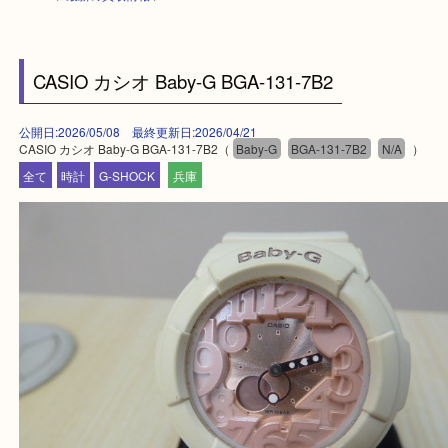
HOME
>
最新の買取情報
>
CASIO カシオ Baby-G BGA-131-7B2
公開日:2026/05/08 最終更新日:2026/04/21
CASIO カシオ Baby-G BGA-131-7B2（
Baby-G
BGA-131-7B2
N/A
全て
時計
G-SHOCK
兵庫