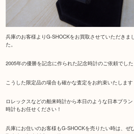
G-SHOCK DW-5600VT 阪神タイガース コラボレーションモデル（
G-S
5600VT
N/A
）
全て
時計
G-SHOCK
兵庫