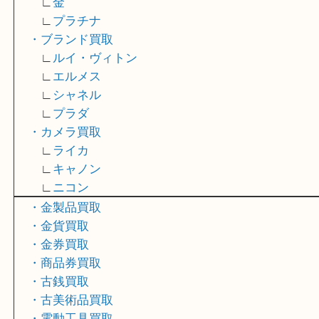
・骨董品買取
・切手買取
・記念メダル買取
貴金属買取
∟
金
∟
プラチナ
・ブランド買取
∟
ルイ・ヴィトン
∟
エルメス
∟
シャネル
∟
プラダ
・カメラ買取
∟
ライカ
∟
キャノン
∟
ニコン
・金製品買取