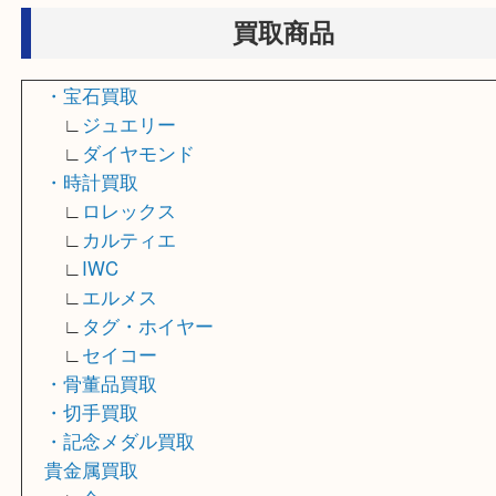
・出張買取
・遺品整理
買取商品
・宝石買取
∟
ジュエリー
∟
ダイヤモンド
・時計買取
∟
ロレックス
∟
カルティエ
∟
IWC
∟
エルメス
∟
タグ・ホイヤー
∟
セイコー