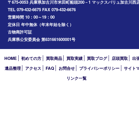
家具
寝具
一部の衣類
一部の家電
自転車
刀剣・銃
医療機器
医薬品
毒物・劇物
動物製品
たばこ
その他