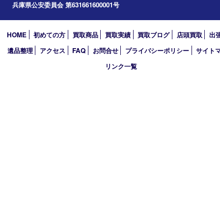
場合
2. お客様の同意があった場合
※お客様が、ご自身の個人情報について照会、修正などを希望され
買取大吉 西加古川店
は、当社が定める方法によりお客様であることが確認できた場合
〒675-0053 兵庫県加古川市米田町船頭200－1 マックスバリュ
させていただきます。
TEL 079-432-6675 FAX 079-432-6676
※当社は、当社が保有する個人情報に関して適用される日本の法令
規範を遵守するとともに、本ポリシーの内容を適宜見直し、その
営業時間 10：00～19：00
ます。
定休日 年中無休（年末年始を除く）
古物商許可証
兵庫県公安委員会 第631661600001号
HOME
初めての方
買取商品
買取実績
買取ブログ
店頭買取
遺品整理
アクセス
FAQ
お問合せ
プライバシーポリシー
サ
リンク一覧