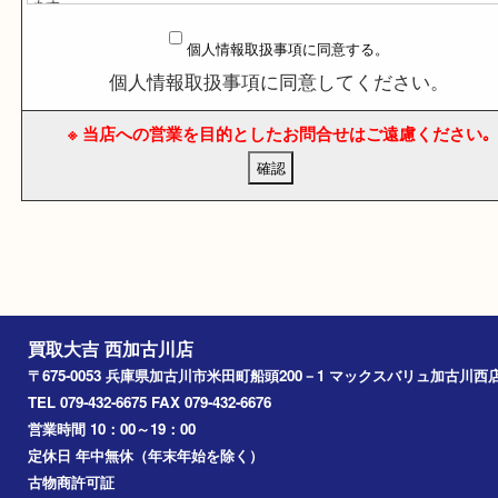
個人情報取扱事項 ※
当サイトは、個人情報に関する法令およびその他の規範を遵守し
の大切な個人情報の保護に万全を尽くします。
買取専門店大吉(以下「当社」) は、お客様のプライバシー・個人
定内容などを保護することは、当社が事業活動を行う上での責務
ます。
当社ウェブページからのお申込、お問い合わせによるお申込、メ
個人情報取扱事項に同意する。
によるお問い合わせを問わず、お客様から明示された特定の個人
る情報 (以下「個人情報」) について下記のとおり取り扱うものと
個人情報取扱事項に同意してください。
※個人情報とはお客様を識別できる情報のことで、氏名、住所、電
メールアドレスなどをいいます。
※ 当店への営業を目的としたお問合せはご遠慮くださ
※当社が個人情報を収集する場合は、収集目的を明らかにし、必要
の個人情報を収集いたします。
※当社は取得した個人情報について適切な管理に努めると共に個人
洩、改ざん、不正な侵入の防止に努めます。
※当社は取得した個人情報を次の各項の場合を除いて、原則として
提供、開示などいたしません。
1. 法律上照会権限を有する者から書面による正式な協力要請、照