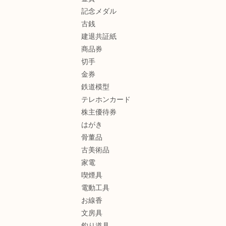
記念メダル
古銭
建退共証紙
商品券
切手
金券
鉄道模型
テレホンカード
株主優待券
はがき
骨董品
古美術品
家電
喫煙具
電動工具
お線香
文房具
釣り道具