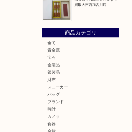
買取大吉西加古川店
商品カテゴリ
全て
貴金属
宝石
金製品
銀製品
財布
スニーカー
バッグ
ブランド
時計
カメラ
食器
金貨