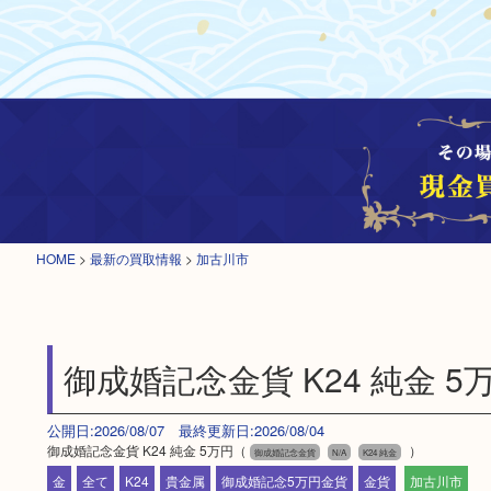
HOME
>
最新の買取情報
>
加古川市
御成婚記念金貨 K24 純金 5
公開日:2026/08/07 最終更新日:2026/08/04
御成婚記念金貨 K24 純金 5万円（
）
御成婚記念金貨
N/A
K24 純金
金
全て
K24
貴金属
御成婚記念5万円金貨
金貨
加古川市