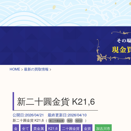
HOME
>
最新の買取情報
>
新二十圓金貨 K21,6
公開日:2026/04/21 最終更新日:2026/04/10
新二十圓金貨 K21,6（
）
新二十圓金貨
N/A
K21,6
金
全て
貴金属
K21,6
二十圓金貨
金貨
加古川市