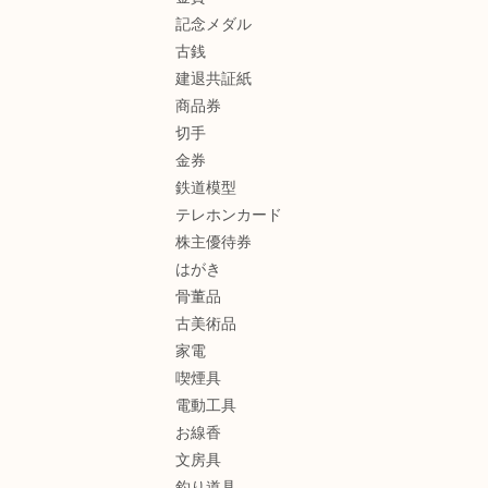
記念メダル
古銭
建退共証紙
商品券
切手
金券
鉄道模型
テレホンカード
株主優待券
はがき
骨董品
古美術品
家電
喫煙具
電動工具
お線香
文房具
釣り道具