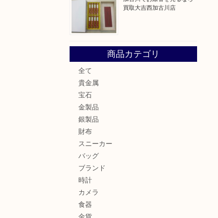
買取大吉西加古川店
商品カテゴリ
全て
貴金属
宝石
金製品
銀製品
財布
スニーカー
バッグ
ブランド
時計
カメラ
食器
金貨