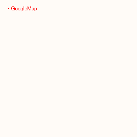
骨董品などの専門知識が必要なお品物もお任せくだ
・最寄り駅
JR神戸線/加古川駅・宝殿駅
・GoogleMap