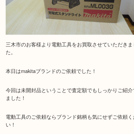
公開日:2026/03/06 最終更新日:2026/02/17
makita マキタ ML003G 充電式スタンドライト 未開封（
makita マキタ
N/A
）
全て
マキタ
電動工具
三木市