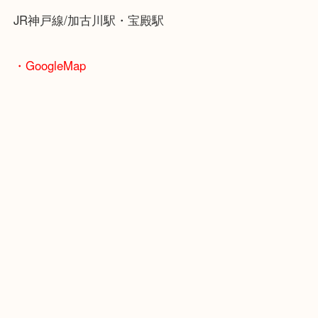
今回はかなりの年代物で1985年頃に発売されたトラ
ーでした！
本日のように年代物のご依頼でも精一杯の査定額を
せていただきます！
三木市にお住いのお客様もトランシーバーを売りた
ぜひ買取大吉西加古川店へお越しください！
皆様からのご来店をお待ちしております。
・当店の特徴
年末年始以外は休まず毎日営業しています！