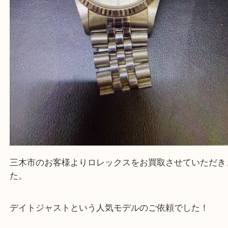
よう丁寧に査定いたします。
Facebook
Twitter
Line
ROLEX ロレックス デイトジャスト 時計
公開日:2026/02/27 最終更新日:2026/02/05
ROLEX ロレックス デイトジャスト 時計（
ROLEX ロレックス
デイト
N/A
）
全て
ロレックス
三木市