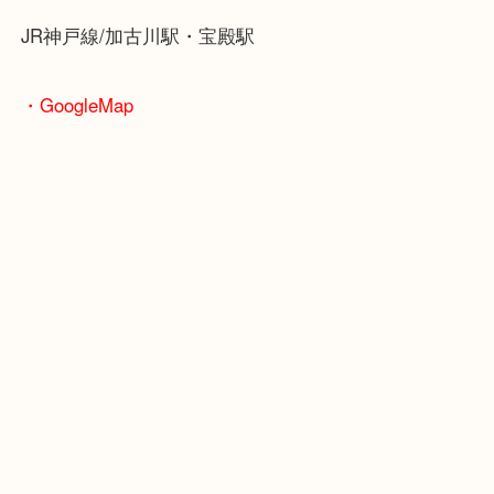
皆様からのご来店をお待ちしております。
・当店の特徴
年末年始以外は休まず毎日営業しています！
マックスバリュ加古川西店のテナントに当店があり
査定中にお買い物もできます！
無料駐車場もご利用ができます！
重たいお品物も店舗の目の前に車を停めることがで