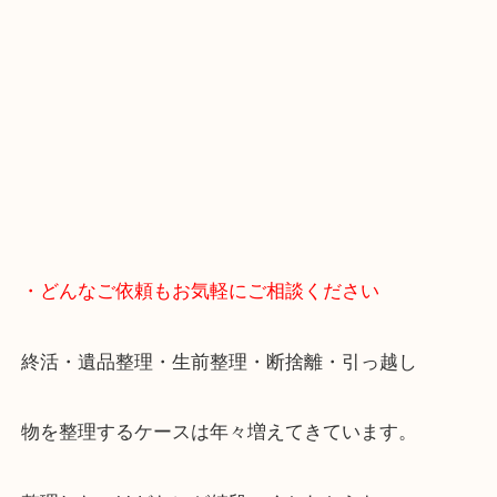
マックスバリュ加古川西店のテナントに当店があり
査定中にお買い物もできます！
無料駐車場もご利用ができます！
重たいお品物も店舗の目の前に車を停めることがで
便利です！
ブランドやお品物の状態を問わずその場で無料査定
ます！