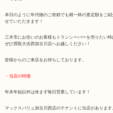
Facebook
Twitter
Line
ICON アイコム IC-03N トランシーバー
公開日:2026/01/20 最終更新日:2025/12/24
ICON アイコム IC-03N トランシーバー（
ICON アイコム
IC-03N
N/A
全て
無線機
その他
三木市