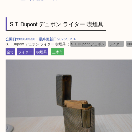
HOME
>
最新の買取情報
>
三木市
S.T. Dupont デュポン ライター 喫煙具
公開日:2026/03/20 最終更新日:2026/03/04
S.T. Dupont デュポン ライター 喫煙具（
S.T. Dupont デュポン
ライタ
全て
ライター
喫煙具
三木市