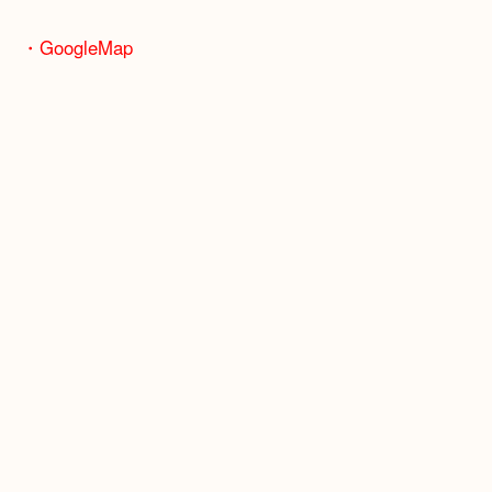
骨董品などの専門知識が必要なお品物もお任せくだ
・最寄り駅
JR神戸線/加古川駅・宝殿駅
・GoogleMap