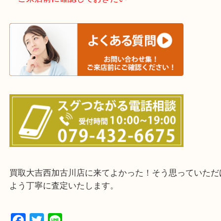
加古川市・加古郡 稲美町 播磨町・高砂市
三木市・西脇市・加東市・明石市・多古郡 多古町
・ご来店前に確認しておきたい