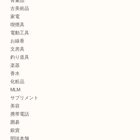
ブランド
時計
カメラ
食器
金貨
記念メダル
古銭
建退共証紙
商品券
切手
金券
鉄道模型
テレホンカード
株主優待券
はがき
骨董品