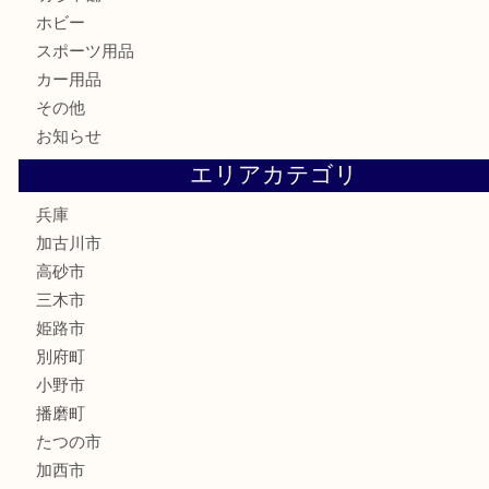
古美術品
家電
喫煙具
電動工具
お線香
文房具
釣り道具
楽器
香水
化粧品
MLM
サプリメント
美容
携帯電話
囲碁
銀貨