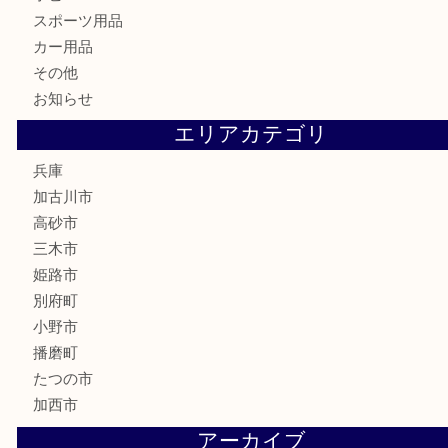
家電
喫煙具
電動工具
お線香
文房具
釣り道具
楽器
香水
化粧品
MLM
サプリメント
美容
携帯電話
囲碁
銀貨
明珍本舗