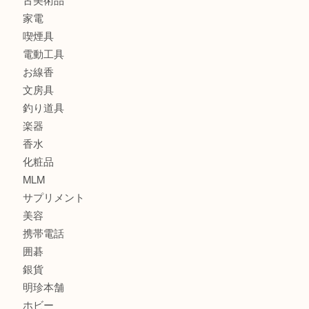
時計
カメラ
食器
金貨
記念メダル
古銭
建退共証紙
商品券
切手
金券
鉄道模型
テレホンカード
株主優待券
はがき
骨董品
古美術品