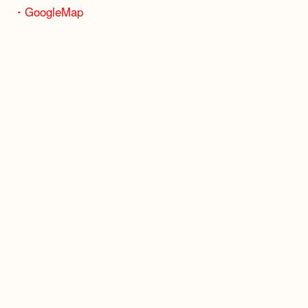
骨董品などの専門知識が必要なお品物もお任せくだ
・最寄り駅
JR神戸線/加古川駅・宝殿駅
・GoogleMap