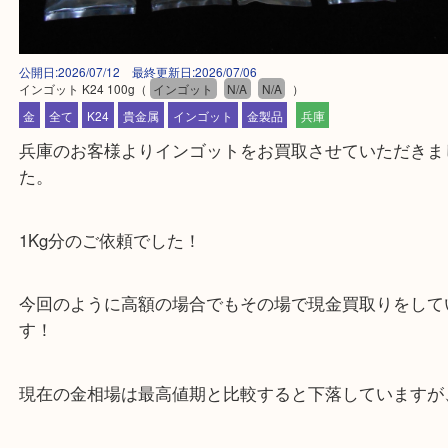
公開日:2026/07/12 最終更新日:2026/07/06
インゴット K24 100g
（
インゴット
N/A
N/A
）
金
全て
K24
貴金属
インゴット
金製品
兵庫
兵庫のお客様よりインゴットをお買取させていただ
た。
1Kg分のご依頼でした！
今回のように高額の場合でもその場で現金買取りを