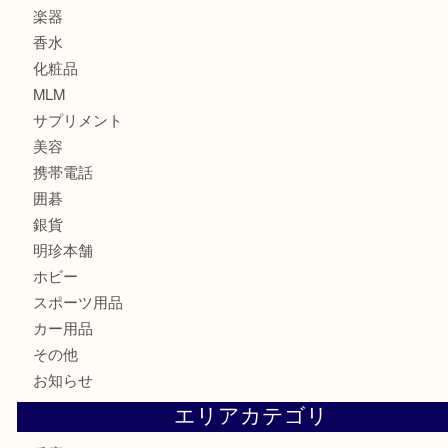
古銭
建退共証紙
商品券
切手
金券
鉄道模型
テレホンカード
株主優待券
はがき
骨董品
古美術品
家電
喫煙具
電動工具
お線香
文房具