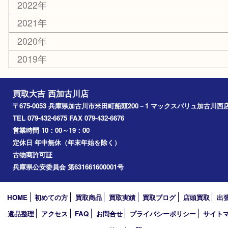
エリアカテゴリ
兵庫
加古川市
高砂市
三木市
姫路市
別府町
小野市
播磨町
たつの市
加西市
アーカイブ
2026年
2025年