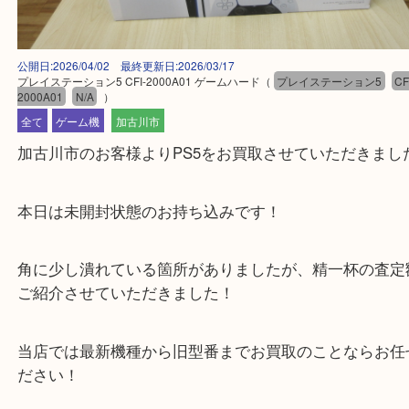
公開日:2026/04/02 最終更新日:2026/03/17
プレイステーション5 CFI-2000A01 ゲームハード
（
プレイステーション
2000A01
N/A
）
全て
ゲーム機
加古川市
加古川市のお客様よりPS5をお買取させていただき
本日は未開封状態のお持ち込みです！
角に少し潰れている箇所がありましたが、精一杯の
ご紹介させていただきました！