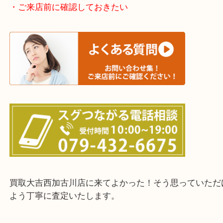
加古川市・加古郡 稲美町 播磨町・高砂市
三木市・西脇市・加東市・明石市・多古郡 多古町
・ご来店前に確認しておきたい