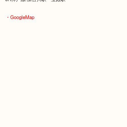
骨董品などの専門知識が必要なお品物もお任せくだ
・最寄り駅
JR神戸線/加古川駅・宝殿駅
・GoogleMap