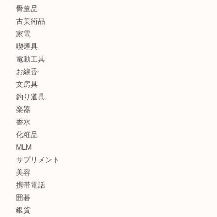
バッグ
ブランド
時計
カメラ
食器
金貨
記念メダル
古銭
建退共証紙
商品券
切手
金券
鉄道模型
テレホンカード
株主優待券
はがき