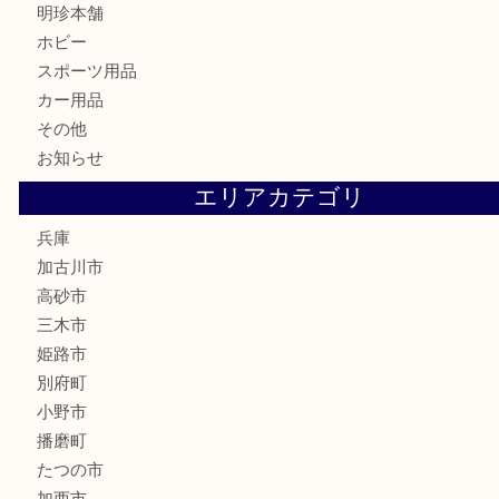
骨董品
古美術品
家電
喫煙具
電動工具
お線香
文房具
釣り道具
楽器
香水
化粧品
MLM
サプリメント
美容
携帯電話
囲碁