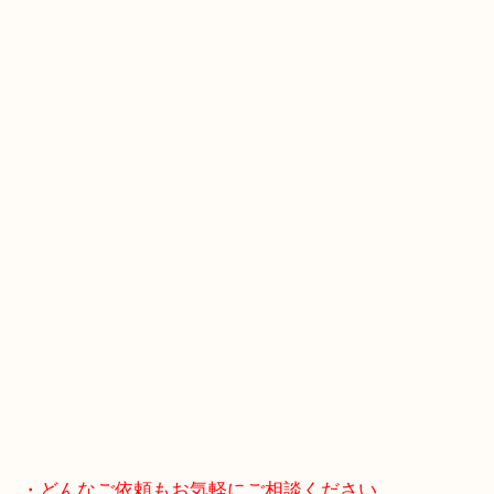
・GoogleMap