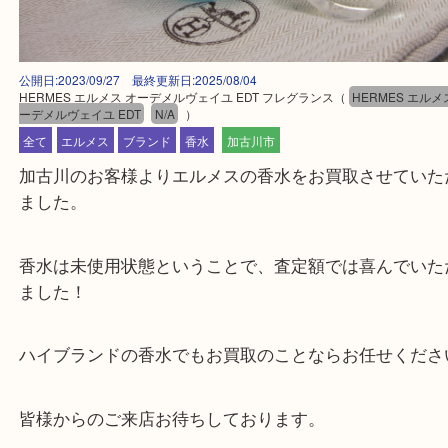
公開日:2023/09/27 最終更新日:2025/08/04
HERMES エルメス オーデメルヴェイユ EDT フレグランス
（
HERMES
ーデメルヴェイユ EDT
N/A
）
全て
エルメス
ブランド
香水
加古川市
加古川のお客様よりエルメスの香水をお買取させて
ました。
香水は未使用状態ということで、査定額では喜んで
ました！