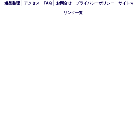
2024年
2023年
2022年
2021年
2020年
2019年
買取大吉 西加古川店
〒675-0053 兵庫県加古川市米田町船頭200－1 マックスバリュ
TEL 079-432-6675 FAX 079-432-6676
営業時間 10：00～19：00
定休日 年中無休（年末年始を除く）
古物商許可証