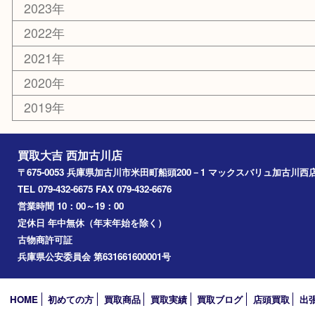
エリアカテゴリ
兵庫
加古川市
高砂市
三木市
姫路市
別府町
小野市
播磨町
たつの市
加西市
アーカイブ
2026年
2025年