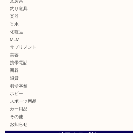
古銭
建退共証紙
商品券
切手
金券
鉄道模型
テレホンカード
株主優待券
はがき
骨董品
古美術品
家電
喫煙具
電動工具
お線香
文房具