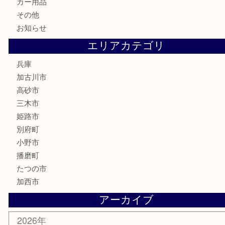
電動工具
お線香
文房具
釣り道具
楽器
香水
化粧品
MLM
サプリメント
美容
携帯電話
囲碁
銀貨
明珍本舗
ホビー
スポーツ用品