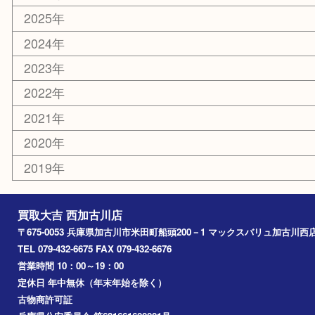
カー用品
その他
お知らせ
エリアカテゴリ
兵庫
加古川市
高砂市
三木市
姫路市
別府町
小野市
播磨町
たつの市
加西市