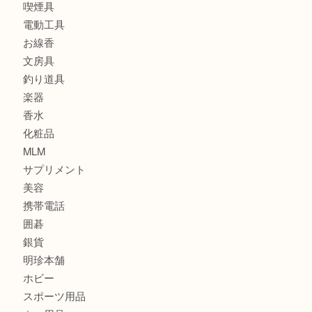
食器
金貨
記念メダル
古銭
建退共証紙
商品券
切手
金券
鉄道模型
テレホンカード
株主優待券
はがき
骨董品
古美術品
家電
喫煙具