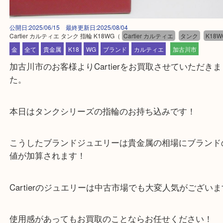
公開日:2025/06/15 最終更新日:2025/08/04
Cartier カルティエ タンク 指輪 K18WG
（
Cartier カルティエ
タンク
金
全て
貴金属
K18
WG
ブランド
カルティエ
加古川市
加古川市のお客様よりCartierをお買取させていた
た。
本日はタンクシリーズの指輪のお持ち込みです！
こうしたブランドジュエリーは貴金属の相場にブラ
値が加算されます！