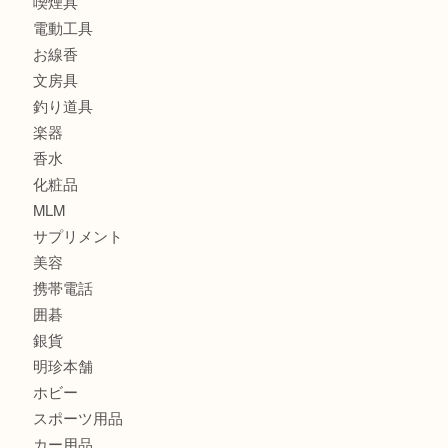
カメラ
食器
金貨
記念メダル
古銭
建退共証紙
商品券
切手
金券
鉄道模型
テレホンカード
株主優待券
はがき
骨董品
古美術品
家電