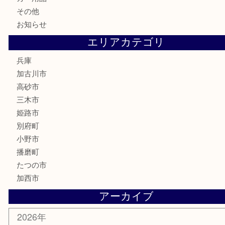
喫煙具
電動工具
お線香
文房具
釣り道具
楽器
香水
化粧品
MLM
サプリメント
美容
携帯電話
囲碁
銀貨
明珍本舗
ホビー