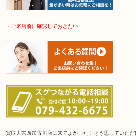
兵庫県全域
加古川市・加古郡 稲美町 播磨町・高砂市
三木市・西脇市・加東市・明石市・多古郡 多古町
・ご来店前に確認しておきたい