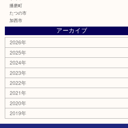
美容
携帯電話
囲碁
銀貨
明珍本舗
ホビー
スポーツ用品
カー用品
その他
お知らせ
エリアカテゴリ
兵庫
加古川市
高砂市
三木市
姫路市