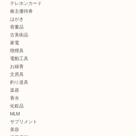
銀製品
財布
スニーカー
バッグ
ブランド
時計
カメラ
食器
金貨
記念メダル
古銭
建退共証紙
商品券
切手
金券
鉄道模型