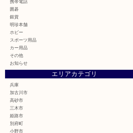
テレホンカード
株主優待券
はがき
骨董品
古美術品
家電
喫煙具
電動工具
お線香
文房具
釣り道具
楽器
香水
化粧品
MLM
サプリメント