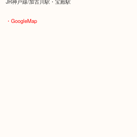
ます！
骨董品などの専門知識が必要なお品物もお任せくだ
・最寄り駅
JR神戸線/加古川駅・宝殿駅
・GoogleMap