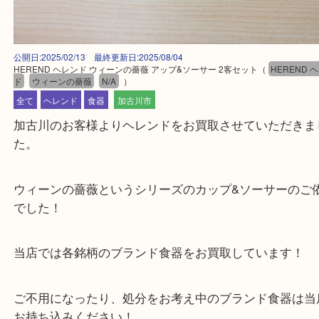
公開日:2025/02/13 最終更新日:2025/08/04
HEREND ヘレンド ウィーンの薔薇 アップ&ソーサー 2客セット
（
HER
ド
ウィーンの薔薇
N/A
）
全て
ヘレンド
食器
加古川市
加古川のお客様よりヘレンドをお買取させていただ
た。
ウィーンの薔薇というシリーズのカップ&ソーサー
でした！