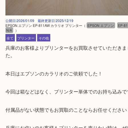
公開日:2026/01/09 最終更新日:2025/12/19
EPSON エプソン EP-811AW カラリオ プリンター
（
EPSON エプソン
N/A
）
全て
プリンター
その他
兵庫のお客様よりプリンターをお買取させていただ
た。
本日はエプソンのカラリオのご依頼でした！
今回は箱などはなく、プリンター単体でのお持ち込