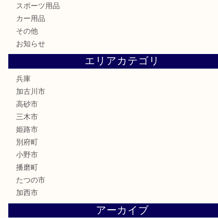
家電
喫煙具
電動工具
お線香
文房具
釣り道具
楽器
香水
化粧品
MLM
サプリメント
美容
携帯電話
囲碁
銀貨
明珍本舗