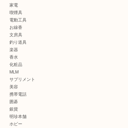
時計
カメラ
食器
金貨
記念メダル
古銭
建退共証紙
商品券
切手
金券
鉄道模型
テレホンカード
株主優待券
はがき
骨董品
古美術品