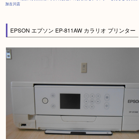
HOME
>
最新の買取情報
>
兵庫にお住いのお客様もプリンターを売るなら
加古川店
EPSON エプソン EP-811AW カラリオ プリン