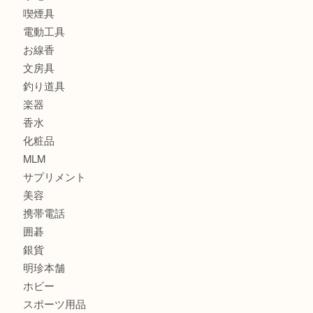
時計
カメラ
食器
金貨
記念メダル
古銭
建退共証紙
商品券
切手
金券
鉄道模型
テレホンカード
株主優待券
はがき
骨董品
古美術品