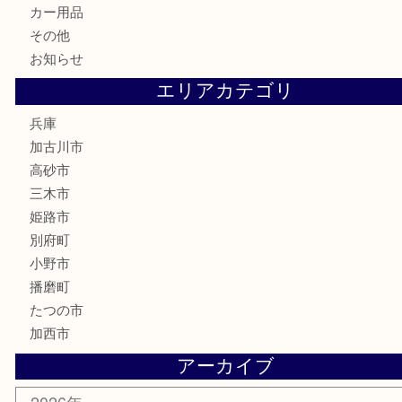
家電
喫煙具
電動工具
お線香
文房具
釣り道具
楽器
香水
化粧品
MLM
サプリメント
美容
携帯電話
囲碁
銀貨
明珍本舗