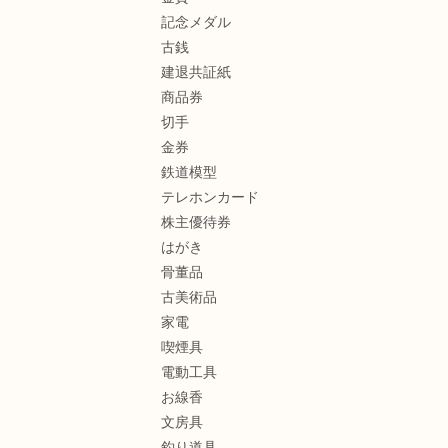
記念メダル
古銭
建退共証紙
商品券
切手
金券
鉄道模型
テレホンカード
株主優待券
はがき
骨董品
古美術品
家電
喫煙具
電動工具
お線香
文房具
釣り道具