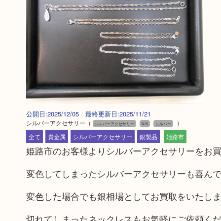
公開日:2025/12/05 最終更新日:2025/11/21
シルバーアクセサリー
（
）
シルバーアクセサリー
N/A
シルバー
全て
貴金属
シルバーアクセサリー
銀製品
姫路市
姫路市のお客様よりシルバーアクセサリーをお
変色してしまったシルバーアクセサリーも喜ん
変色した場合でも銀相場としてお買取をいたし
切れてしまったネックレスもお気軽にご依頼く