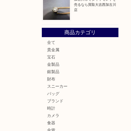
売るなら買取大吉西加古川
店
商品カテゴリ
全て
貴金属
宝石
金製品
銀製品
財布
スニーカー
バッグ
ブランド
時計
カメラ
食器
金貨