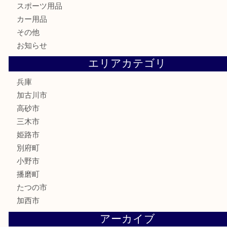
家電
喫煙具
電動工具
お線香
文房具
釣り道具
楽器
香水
化粧品
MLM
サプリメント
美容
携帯電話
囲碁
銀貨
明珍本舗