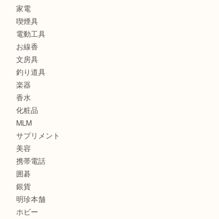
時計
カメラ
食器
金貨
記念メダル
古銭
建退共証紙
商品券
切手
金券
鉄道模型
テレホンカード
株主優待券
はがき
骨董品
古美術品