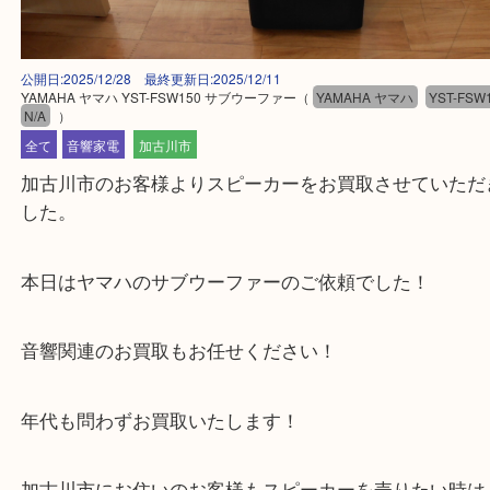
公開日:2025/12/28 最終更新日:2025/12/11
YAMAHA ヤマハ YST-FSW150 サブウーファー
（
YAMAHA ヤマハ
YST
N/A
）
全て
音響家電
加古川市
加古川市のお客様よりスピーカーをお買取させてい
した。
本日はヤマハのサブウーファーのご依頼でした！
音響関連のお買取もお任せください！