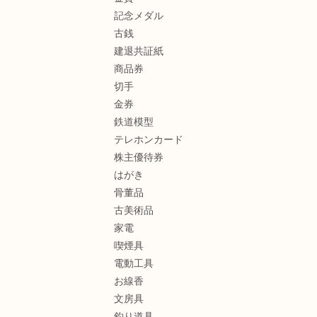
記念メダル
古銭
建退共証紙
商品券
切手
金券
鉄道模型
テレホンカード
株主優待券
はがき
骨董品
古美術品
家電
喫煙具
電動工具
お線香
文房具
釣り道具