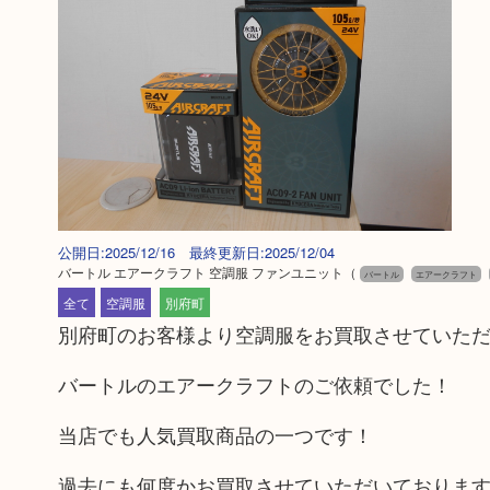
公開日:2025/12/16 最終更新日:2025/12/04
バートル エアークラフト 空調服 ファンユニット
（
バートル
エアークラフト
全て
空調服
別府町
別府町のお客様より空調服をお買取させていた
バートルのエアークラフトのご依頼でした！
当店でも人気買取商品の一つです！
過去にも何度かお買取させていただいておりま