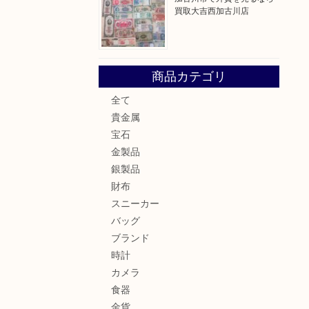
買取大吉西加古川店
商品カテゴリ
全て
貴金属
宝石
金製品
銀製品
財布
スニーカー
バッグ
ブランド
時計
カメラ
食器
金貨