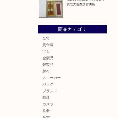
買取大吉西加古川店
商品カテゴリ
全て
貴金属
宝石
金製品
銀製品
財布
スニーカー
バッグ
ブランド
時計
カメラ
食器
金貨