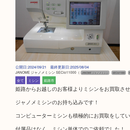
公開日:2024/09/21 最終更新日:2025/08/04
JANOME ジャノメミシン SECio11000
（
JANOME ジャノメミシン
SECio11000
全て
ミシン
姫路市
姫路からお越しのお客様よりミシンをお買取さ
ジャノメミシンのお持ち込みです！
コンピューターミシンも積極的にお買取をして
付属品はなく、ミシン単体でのご依頼でした！