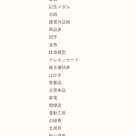
記念メダル
古銭
建退共証紙
商品券
切手
金券
鉄道模型
テレホンカード
株主優待券
はがき
骨董品
古美術品
家電
喫煙具
電動工具
お線香
文房具
釣り道具