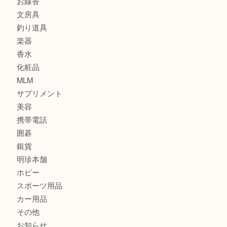
金貨
記念メダル
古銭
建退共証紙
商品券
切手
金券
鉄道模型
テレホンカード
株主優待券
はがき
骨董品
古美術品
家電
喫煙具
電動工具