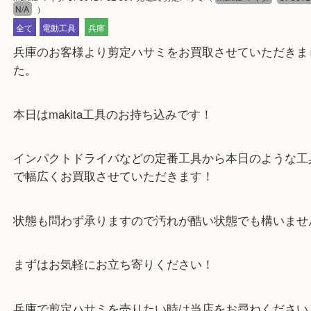
公開日:2024/07/21 最終更新日:2025/08/04
makita マキタ UP361DPG2 36V 充電式 剪定ハサミ
（
makita マキタ
U
N/A
）
全て
電動工具
兵庫
兵庫のお客様より剪定ハサミをお買取させていただ
た。
本日はmakita工具のお持ち込みです！
インパクトドライバなどの定番工具から本日のよう
で幅広くお買取させていただきます！