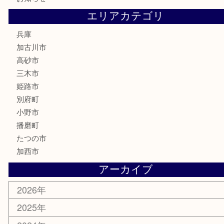
お線香
文房具
釣り道具
楽器
香水
化粧品
MLM
サプリメント
美容
携帯電話
囲碁
銀貨
明珍本舗
ホビー
スポーツ用品
カー用品