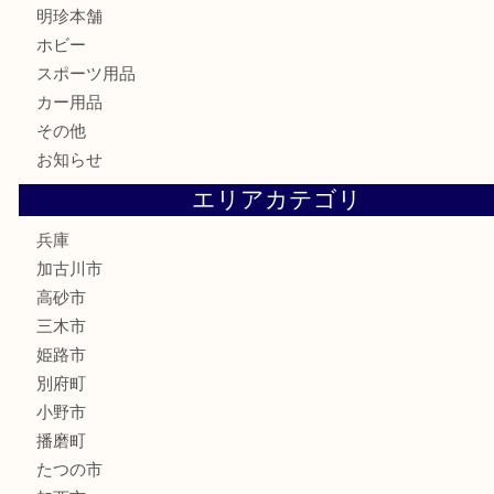
骨董品
古美術品
家電
喫煙具
電動工具
お線香
文房具
釣り道具
楽器
香水
化粧品
MLM
サプリメント
美容
携帯電話
囲碁