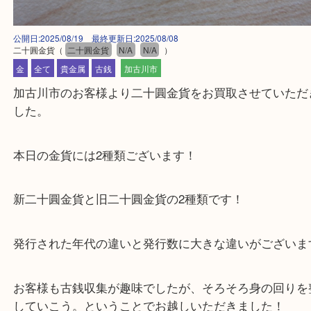
公開日:2025/08/19 最終更新日:2025/08/08
二十圓金貨
（
二十圓金貨
N/A
N/A
）
金
全て
貴金属
古銭
加古川市
加古川市のお客様より二十圓金貨をお買取させてい
した。
本日の金貨には2種類ございます！
新二十圓金貨と旧二十圓金貨の2種類です！