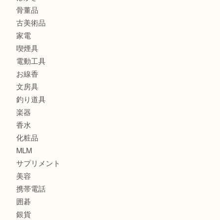
バッグ
ブランド
時計
カメラ
食器
金貨
記念メダル
古銭
建退共証紙
商品券
切手
金券
鉄道模型
テレホンカード
株主優待券
はがき