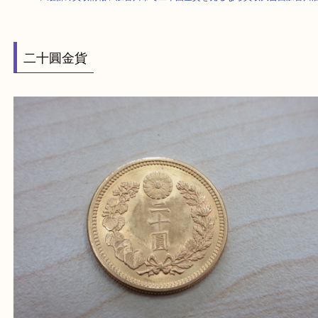
HOME
>
最新の買取情報
>
加古川市で二十圓金貨を売るなら買取大吉西加
二十圓金貨