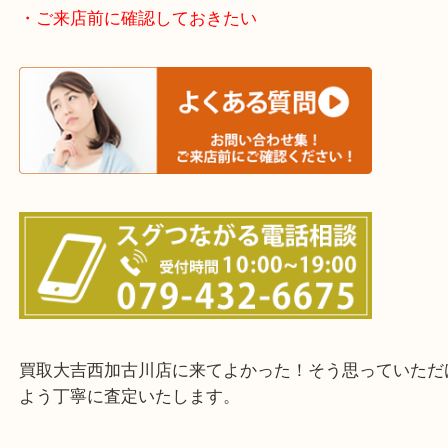
加古川市・加古郡 稲美町 播磨町・高砂市
三木市・西脇市・加東市・明石市・多古郡 多古町
・ご来店前に確認しておきたい