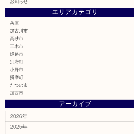
電動工具
お線香
文房具
釣り道具
楽器
香水
化粧品
MLM
サプリメント
美容
携帯電話
囲碁
銀貨
明珍本舗
ホビー
スポーツ用品