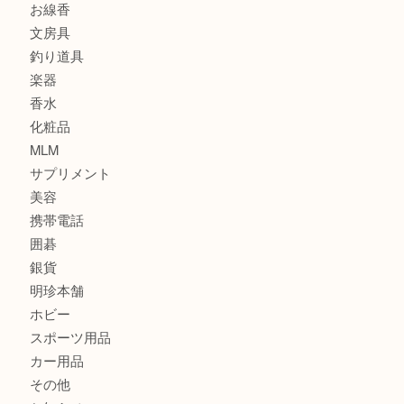
食器
金貨
記念メダル
古銭
建退共証紙
商品券
切手
金券
鉄道模型
テレホンカード
株主優待券
はがき
骨董品
古美術品
家電
喫煙具