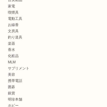
時計
カメラ
食器
金貨
記念メダル
古銭
建退共証紙
商品券
切手
金券
鉄道模型
テレホンカード
株主優待券
はがき
骨董品
古美術品