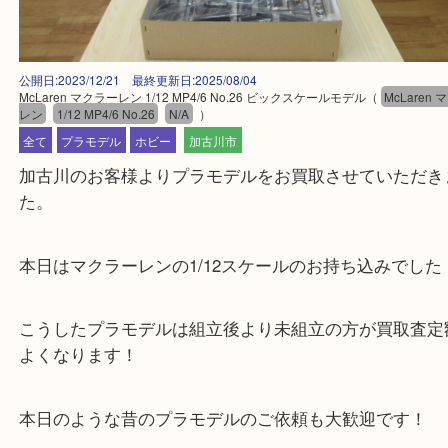
公開日:2023/12/21 最終更新日:2025/08/04
McLaren マクラーレン 1/12 MP4/6 No.26 ビックスケールモデル
（
McL
レン
1/12 MP4/6 No.26
N/A
）
全て
プラモデル
ホビー
加古川市
加古川のお客様よりプラモデルをお買取させていた
た。
本日はマクラーレンの1/12スケールのお持ち込みで