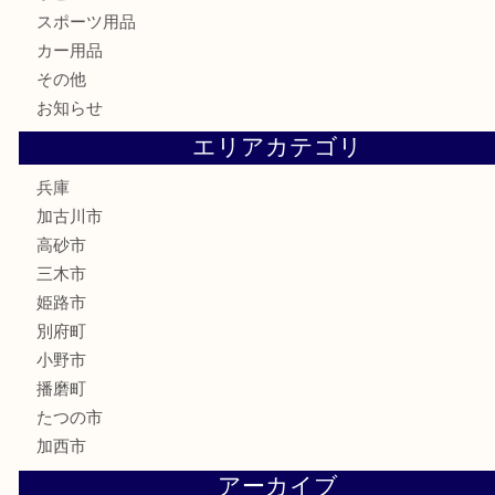
家電
喫煙具
電動工具
お線香
文房具
釣り道具
楽器
香水
化粧品
MLM
サプリメント
美容
携帯電話
囲碁
銀貨
明珍本舗