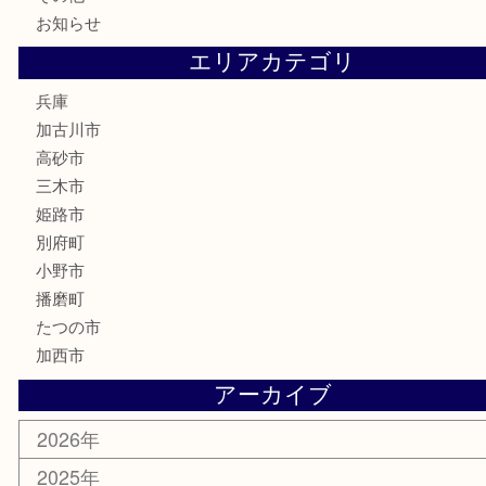
電動工具
お線香
文房具
釣り道具
楽器
香水
化粧品
MLM
サプリメント
美容
携帯電話
囲碁
銀貨
明珍本舗
ホビー
スポーツ用品