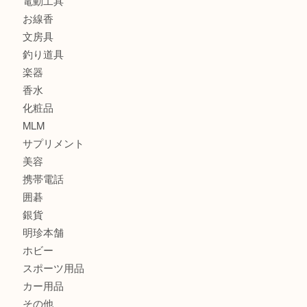
食器
金貨
記念メダル
古銭
建退共証紙
商品券
切手
金券
鉄道模型
テレホンカード
株主優待券
はがき
骨董品
古美術品
家電
喫煙具