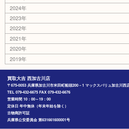
カー用品
その他
お知らせ
エリアカテゴリ
兵庫
加古川市
高砂市
三木市
姫路市
別府町
小野市
播磨町
たつの市
加西市