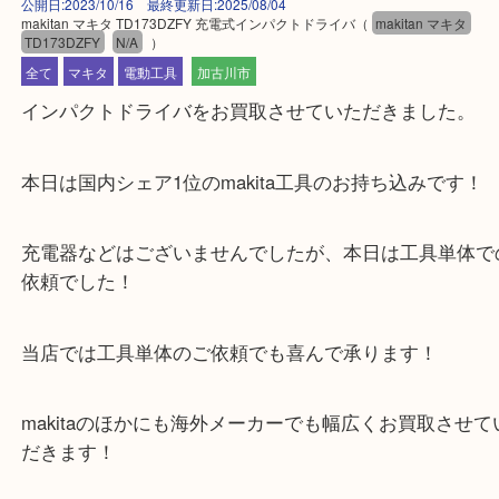
公開日:2023/10/16 最終更新日:2025/08/04
makitan マキタ TD173DZFY 充電式インパクトドライバ
（
makitan マキ
TD173DZFY
N/A
）
全て
マキタ
電動工具
加古川市
インパクトドライバをお買取させていただきました
本日は国内シェア1位のmakita工具のお持ち込みで
充電器などはございませんでしたが、本日は工具単
依頼でした！