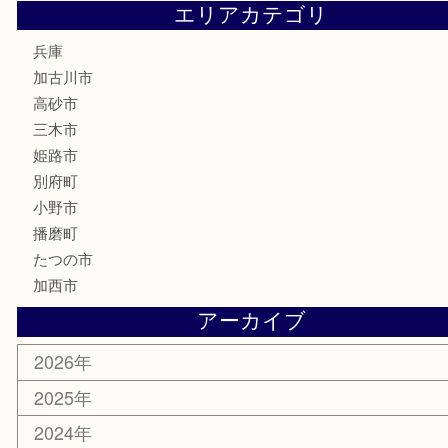
文房具
釣り道具
楽器
香水
化粧品
MLM
サプリメント
美容
携帯電話
囲碁
銀貨
明珍本舗
ホビー
スポーツ用品
カー用品
その他