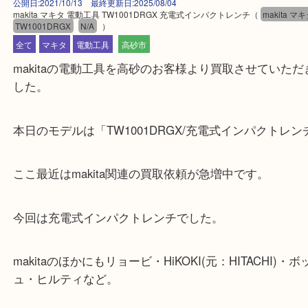
公開日:2021/10/13 最終更新日:2025/08/04
makita マキタ 電動工具 TW1001DRGX 充電式インパクトレンチ
（
maki
TW1001DRGX
N/A
）
全て
マキタ
電動工具
高砂市
makitaの電動工具を高砂のお客様より買取させてい
した。
本日のモデルは「TW1001DRGX/充電式インパクト
ここ最近はmakita関連の買取依頼が急増中です。