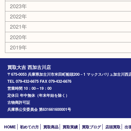
お知らせ
エリアカテゴリ
兵庫
加古川市
高砂市
三木市
姫路市
別府町
小野市
播磨町
たつの市
加西市
アーカイブ
2026年