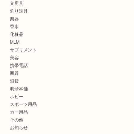
記念メダル
古銭
建退共証紙
商品券
切手
金券
鉄道模型
テレホンカード
株主優待券
はがき
骨董品
古美術品
家電
喫煙具
電動工具
お線香