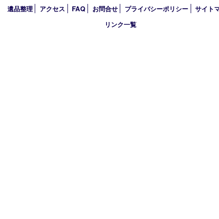
2025年
2024年
2023年
2022年
2021年
2020年
2019年
買取大吉 西加古川店
〒675-0053 兵庫県加古川市米田町船頭200－1 マックスバリュ
TEL 079-432-6675 FAX 079-432-6676
営業時間 10：00～19：00
定休日 年中無休（年末年始を除く）
古物商許可証