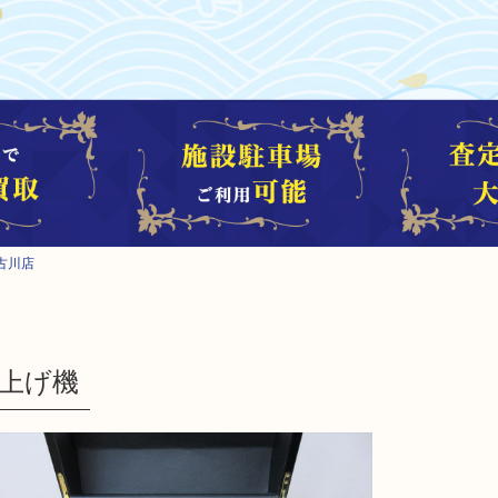
古川店
上げ機