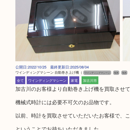
公開日:2022/10/25 最終更新日:2025/08/04
ワインディングマシーン 自動巻き上げ機
（
ワインディングマシーン
N/A
N/A
全て
ワインディングマシーン
家電
加古川市
加古川のお客様より自動巻き上げ機を買取させ
機械式時計には必要不可欠のお品物です。
以前、時計を買取させていただいたお客様で、
ということでお持ちいただきました。