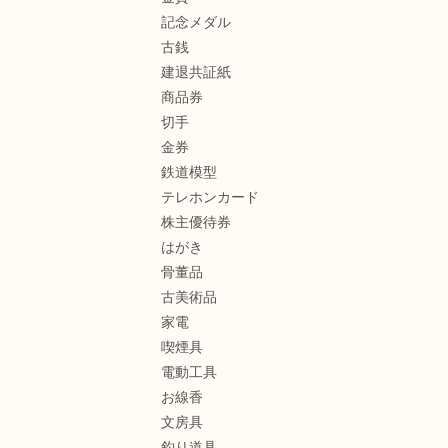
記念メダル
古銭
建退共証紙
商品券
切手
金券
鉄道模型
テレホンカード
株主優待券
はがき
骨董品
古美術品
家電
喫煙具
電動工具
お線香
文房具
釣り道具