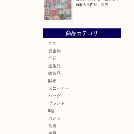
買取大吉西加古川店
商品カテゴリ
全て
貴金属
宝石
金製品
銀製品
財布
スニーカー
バッグ
ブランド
時計
カメラ
食器
金貨