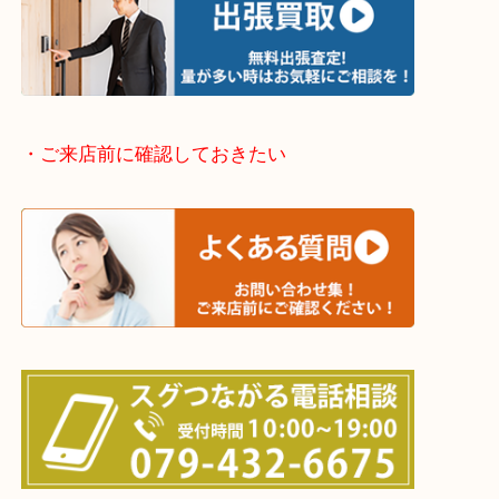
・出張買取エリアのご紹介
兵庫県全域
加古川市・加古郡 稲美町 播磨町・高砂市
三木市・西脇市・加東市・明石市・多古郡 多古町