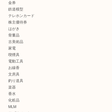
宝石
金製品
銀製品
財布
スニーカー
バッグ
ブランド
時計
カメラ
食器
金貨
記念メダル
古銭
建退共証紙
商品券
切手