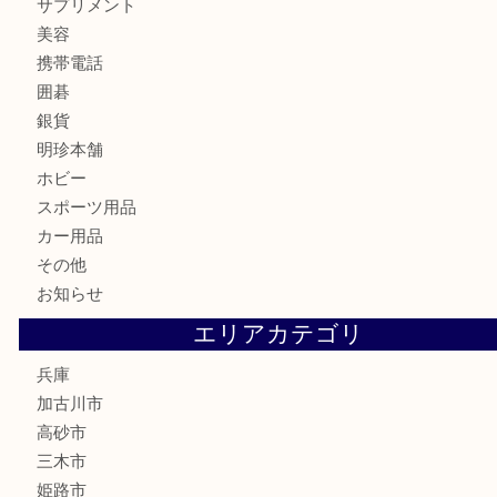
金券
鉄道模型
テレホンカード
株主優待券
はがき
骨董品
古美術品
家電
喫煙具
電動工具
お線香
文房具
釣り道具
楽器
香水
化粧品