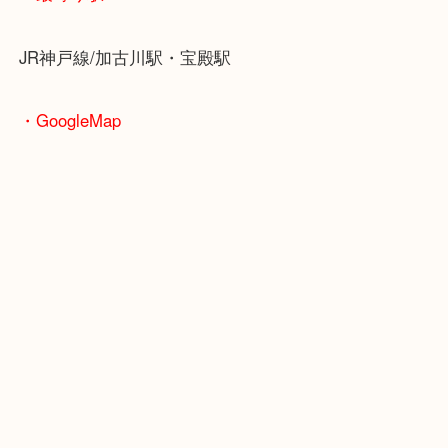
ブランドやお品物の状態を問わずその場で無料査定
ます！
骨董品などの専門知識が必要なお品物もお任せくだ
・最寄り駅
JR神戸線/加古川駅・宝殿駅
・GoogleMap