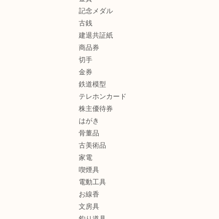
記念メダル
古銭
建退共証紙
商品券
切手
金券
鉄道模型
テレホンカード
株主優待券
はがき
骨董品
古美術品
家電
喫煙具
電動工具
お線香
文房具
釣り道具