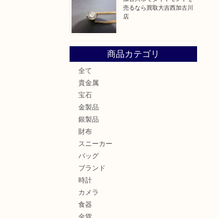
売るなら買取大吉西加古川
店
商品カテゴリ
全て
貴金属
宝石
金製品
銀製品
財布
スニーカー
バッグ
ブランド
時計
カメラ
食器
金貨