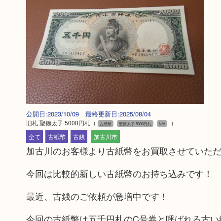
公開日:2023/10/09 最終更新日:2025/08/04
旧札 聖徳太子 5000円札
（
）
古紙幣
聖徳太子 5000円札
N/A
全て
古紙幣
古銭
加古川市
加古川のお客様より古紙幣をお買取させていた
今回は比較的新しい古紙幣のお持ち込みです！
最近、古銭のご依頼が急増中です！
今回の古紙幣は五千円札のC号券と呼ばれる古い