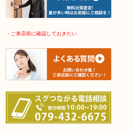
兵庫県全域
加古川市・加古郡 稲美町 播磨町・高砂市
三木市・西脇市・加東市・明石市・多古郡 多古町
・ご来店前に確認しておきたい