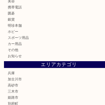
鉄道模型
テレホンカード
株主優待券
はがき
骨董品
古美術品
家電
喫煙具
電動工具
お線香
文房具
釣り道具
楽器
香水
化粧品
MLM