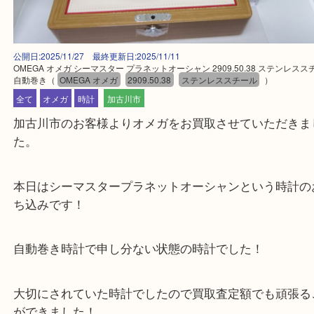
公開日:2025/11/27 最終更新日:2025/11/11
OMEGA オメガ シーマスター プラネットオーシャン 2909.50.38 ステ
自動巻き
（
OMEGA オメガ
2909.50.38
ステンレススチール
）
全て
オメガ
時計
加古川市
加古川市のお客様よりオメガをお買取させていただ
た。
本日はシーマスタープラネットオーシャンという時
ち込みです！