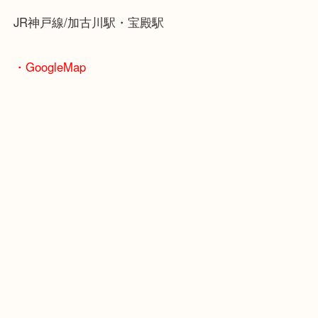
ブランドやお品物の状態を問わずその場で無料査定
ます！
骨董品などの専門知識が必要なお品物もお任せくだ
・最寄り駅
JR神戸線/加古川駅・宝殿駅
・GoogleMap