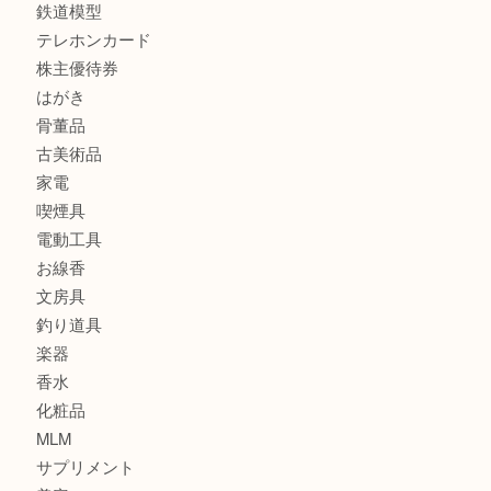
金製品
銀製品
財布
スニーカー
バッグ
ブランド
時計
カメラ
食器
金貨
記念メダル
古銭
建退共証紙
商品券
切手
金券