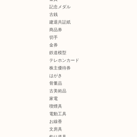
記念メダル
古銭
建退共証紙
商品券
切手
金券
鉄道模型
テレホンカード
株主優待券
はがき
骨董品
古美術品
家電
喫煙具
電動工具
お線香
文房具
釣り道具