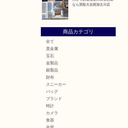
なら買取大吉西加古川店
商品カテゴリ
全て
貴金属
宝石
金製品
銀製品
財布
スニーカー
バッグ
ブランド
時計
カメラ
食器
金貨