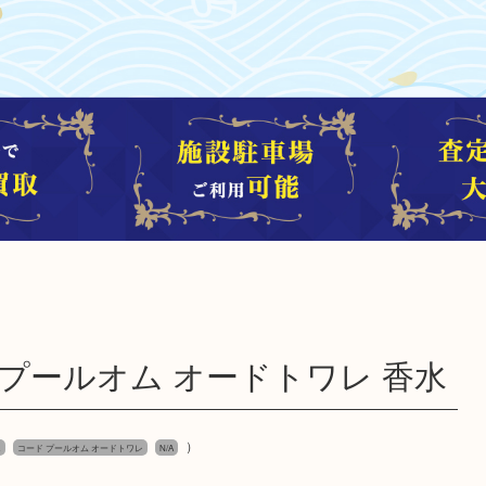
ド プールオム オードトワレ 香水
）
ニ
コード プールオム オードトワレ
N/A