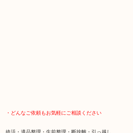
皆様からのご来店をお待ちしております。
・当店の特徴
年末年始以外は休まず毎日営業しています！
マックスバリュ加古川西店のテナントに当店があり
査定中にお買い物もできます！
無料駐車場もご利用ができます！
重たいお品物も店舗の目の前に車を停めることがで