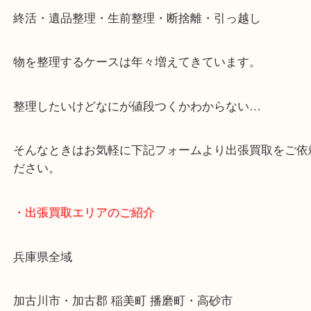
・最寄り駅
JR神戸線/加古川駅・宝殿駅
・GoogleMap