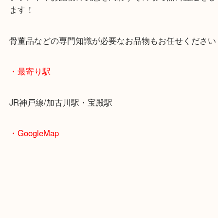
今回はダンスクのチボリシリーズのご依頼でした！
ダンスクはデンマーク発祥の食器ブランドです！
タダでもいいから引き取ってほしい。ということで
取査定額もしっかりご提示させていただき喜んでい
した！
当店では幅広い食器ブランドの買取に力を入れてい
値段付かないかな？と思っている食器でも精一杯の
ご紹介いたします！