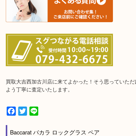
・出張買取エリアのご紹介
兵庫県全域
加古川市・加古郡 稲美町 播磨町・高砂市
三木市・西脇市・加東市・明石市・多古郡 多古町