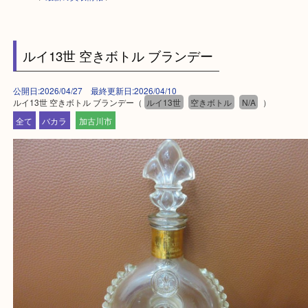
HOME
>
最新の買取情報
>
ルイ13世 空きボトル ブランデー
公開日:2026/04/27 最終更新日:2026/04/10
ルイ13世 空きボトル ブランデー（
ルイ13世
空きボトル
N/A
）
全て
バカラ
加古川市