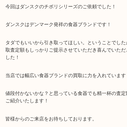
買取大吉西加古川店に来てよかった！そう思ってい
よう丁寧に査定いたします。
Facebook
Twitter
Line
DANSK ダンスク Tivoli チボリ
公開日:2025/02/18 最終更新日:2025/08/04
DANSK ダンスク Tivoli チボリ（
DANSK ダンスク
Tivoli チボリ
N/A
全て
ダンスク
食器
加古川市