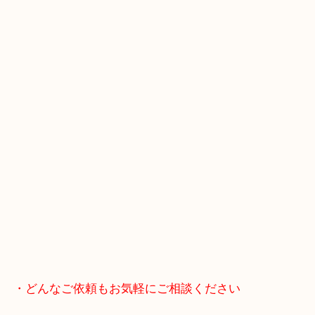
査定中にお買い物もできます！
無料駐車場もご利用ができます！
重たいお品物も店舗の目の前に車を停めることがで
便利です！
ブランドやお品物の状態を問わずその場で無料査定
ます！
骨董品などの専門知識が必要なお品物もお任せくだ