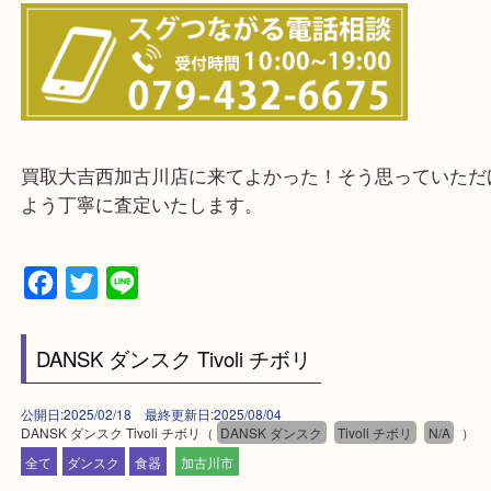
整理したいけどなにが値段つくかわからない…
そんなときはお気軽に下記フォームより出張買取を
ださい。
・出張買取エリアのご紹介
兵庫県全域
加古川市・加古郡 稲美町 播磨町・高砂市
三木市・西脇市・加東市・明石市・多古郡 多古町