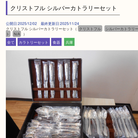
買取大吉西加古川店に来てよかった！そう思ってい
よう丁寧に査定いたします。
Facebook
Twitter
Line
クリストフル シルバーカトラリーセット
公開日:2025/12/02 最終更新日:2025/11/24
クリストフル シルバーカトラリーセット（
クリストフル
シルバーカト