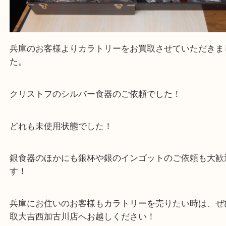
ト
N/A
）
全て
カラトリーセット
食器
兵庫