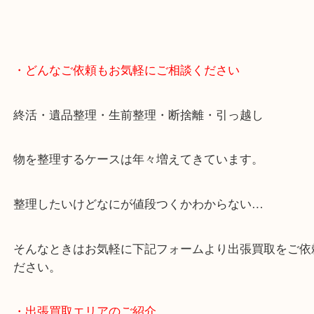
・GoogleMap