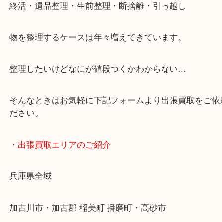
・最寄り駅
JR神戸線/加古川駅・宝殿駅
・GoogleMap