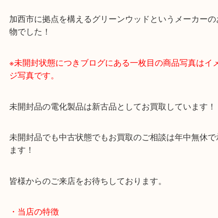
Green wood グリーンウッド GET-820 オーブントースター（
Green w
ッド
GET-820
N/A
）
全て
調理家電
家電
加古川市