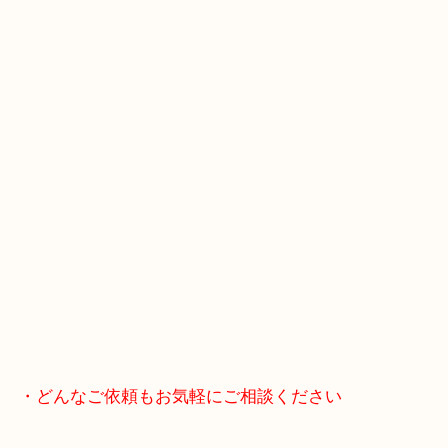
マックスバリュ加古川西店のテナントに当店があり
査定中にお買い物もできます！
無料駐車場もご利用ができます！
重たいお品物も店舗の目の前に車を停めることがで
便利です！
ブランドやお品物の状態を問わずその場で無料査定
ます！
骨董品などの専門知識が必要なお品物もお任せくだ