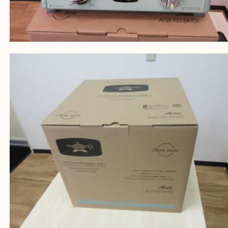
買取大吉西加古川店に来てよかった！そう思ってい
よう丁寧に査定いたします。
Facebook
Twitter
Line
Aladdin アラジン AGT-G13A G グラファイト
&トースター
公開日:2024/02/25 最終更新日:2025/08/04
Aladdin アラジン AGT-G13A G グラファイト グリル&トースター（
Alad
ン
AGT-G13A G
N/A
）
全て
調理家電
兵庫