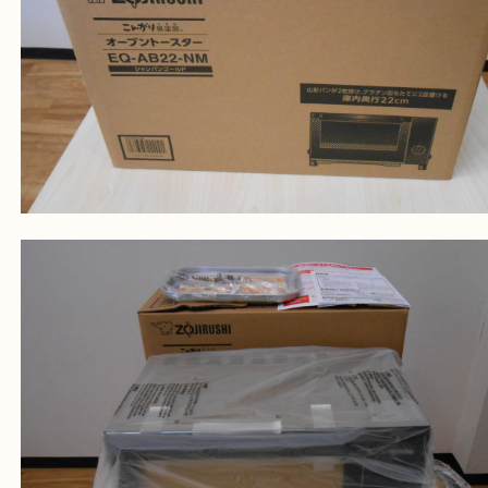
ZOJIRUSHI 象印 EQ-AB22-NM こんがり倶楽
ブントースター シャンパンゴールド 箱付き 
き 未使用
公開日:2024/07/04 最終更新日:2025/08/04
ZOJIRUSHI 象印 EQ-AB22-NM こんがり倶楽部 オーブントースター 
ド 箱付き 取説付き 未使用（
ZOJIRUSHI 象印
EQ-AB22-NM
N/A
）
全て
調理家電
家電
加古川市