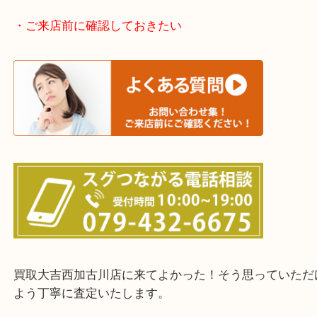
加古川市・加古郡 稲美町 播磨町・高砂市
三木市・西脇市・加東市・明石市・多古郡 多古町
・ご来店前に確認しておきたい