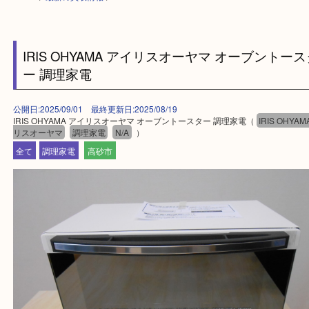
HOME
>
最新の買取情報
>
IRIS OHYAMA アイリスオーヤマ オーブン
ー 調理家電
公開日:2025/09/01 最終更新日:2025/08/19
IRIS OHYAMA アイリスオーヤマ オーブントースター 調理家電（
IRIS 
リスオーヤマ
調理家電
N/A
）
全て
調理家電
高砂市