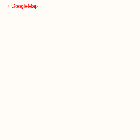
骨董品などの専門知識が必要なお品物もお任せくだ
・最寄り駅
JR神戸線/加古川駅・宝殿駅
・GoogleMap