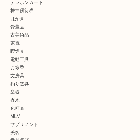
財布
スニーカー
バッグ
ブランド
時計
カメラ
食器
金貨
記念メダル
古銭
建退共証紙
商品券
切手
金券
鉄道模型
テレホンカード