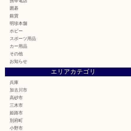
株主優待券
はがき
骨董品
古美術品
家電
喫煙具
電動工具
お線香
文房具
釣り道具
楽器
香水
化粧品
MLM
サプリメント
美容