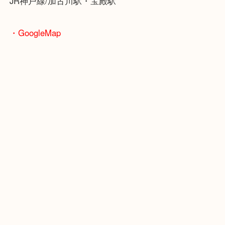
骨董品などの専門知識が必要なお品物もお任せくだ
・最寄り駅
JR神戸線/加古川駅・宝殿駅
・GoogleMap