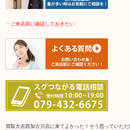
兵庫県全域
加古川市・加古郡 稲美町 播磨町・高砂市
三木市・西脇市・加東市・明石市・多古郡 多古町
・ご来店前に確認しておきたい