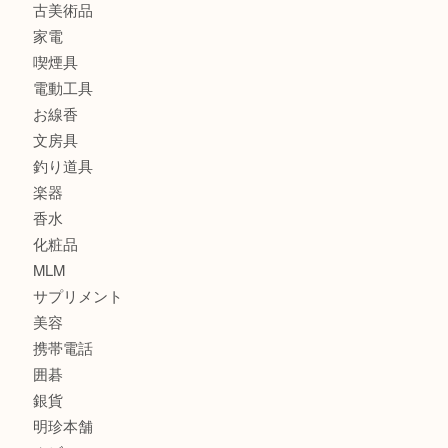
ブランド
時計
カメラ
食器
金貨
記念メダル
古銭
建退共証紙
商品券
切手
金券
鉄道模型
テレホンカード
株主優待券
はがき
骨董品