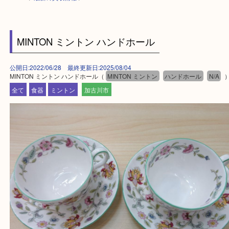
HOME
>
最新の買取情報
>
MINTON ミントン ハンドホール
公開日:2022/06/28 最終更新日:2025/08/04
MINTON ミントン ハンドホール（
MINTON ミントン
ハンドホール
N
全て
食器
ミントン
加古川市