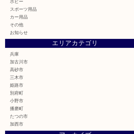
古美術品
家電
喫煙具
電動工具
お線香
文房具
釣り道具
楽器
香水
化粧品
MLM
サプリメント
美容
携帯電話
囲碁
銀貨
明珍本舗