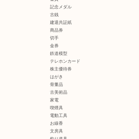
記念メダル
古銭
建退共証紙
商品券
切手
金券
鉄道模型
テレホンカード
株主優待券
はがき
骨董品
古美術品
家電
喫煙具
電動工具
お線香
文房具
釣り道具