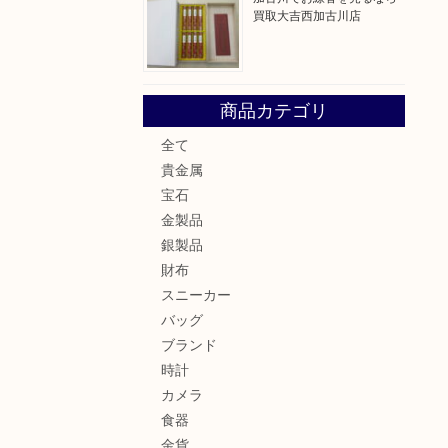
買取大吉西加古川店
商品カテゴリ
全て
貴金属
宝石
金製品
銀製品
財布
スニーカー
バッグ
ブランド
時計
カメラ
食器
金貨