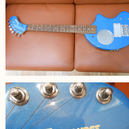
買取大吉西加古川店に来てよかった！そう思ってい
よう丁寧に査定いたします。
Facebook
Twitter
Line
FERNANDES フェルナンデス エレキギター Z
DEGI-ZO