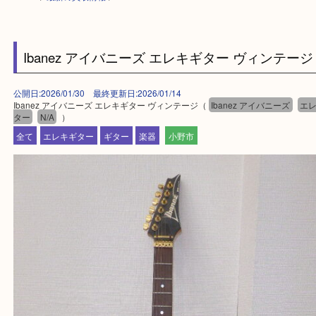
HOME
>
最新の買取情報
>
Ibanez アイバニーズ エレキギター ヴィンテ
公開日:2026/01/30 最終更新日:2026/01/14
Ibanez アイバニーズ エレキギター ヴィンテージ（
Ibanez アイバニーズ
ター
N/A
）
全て
エレキギター
ギター
楽器
小野市