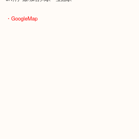
皆様からのご来店をお待ちしております。
・当店の特徴
年末年始以外は休まず毎日営業しています！
マックスバリュ加古川西店のテナントに当店があり
査定中にお買い物もできます！
無料駐車場もご利用ができます！
重たいお品物も店舗の目の前に車を停めることがで