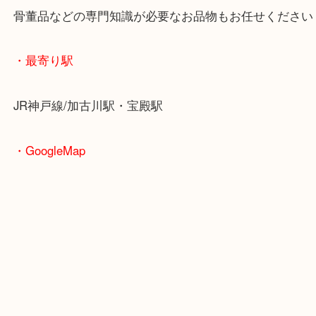
重たいお品物も店舗の目の前に車を停めることがで
便利です！
ブランドやお品物の状態を問わずその場で無料査定
ます！
骨董品などの専門知識が必要なお品物もお任せくだ
・最寄り駅
JR神戸線/加古川駅・宝殿駅
・GoogleMap