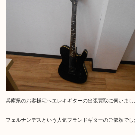
Facebook
Twitter
Line
FERNANDES フェルナンデス エレキギター 
取
公開日:2025/01/16 最終更新日:2025/08/04
FERNANDES フェルナンデス エレキギター 出張買取（
FERNANDES
ス
エレキギター
N/A
）
全て
エレキギター
ギター
出張買取
兵庫