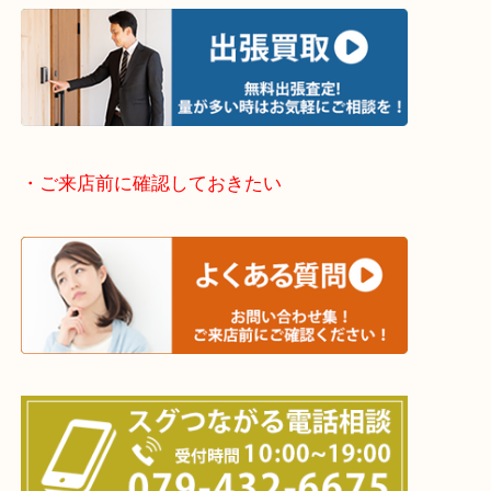
・出張買取エリアのご紹介
兵庫県全域
加古川市・加古郡 稲美町 播磨町・高砂市
三木市・西脇市・加東市・明石市・多古郡 多古町