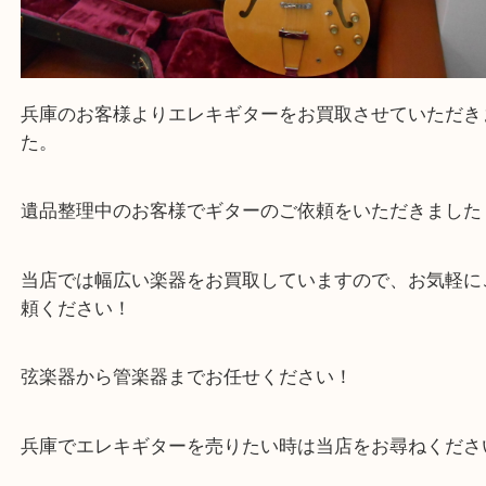
Facebook
Twitter
Line
エピフォン セミアコ エレキギター 弦楽器 
ースあり
公開日:2024/06/30 最終更新日:2025/08/04
エピフォン セミアコ エレキギター 弦楽器 ハードケースあり（
エピフォ
ター
N/A
）
全て
エレキギター
ギター
楽器
兵庫