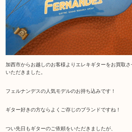
公開日:2024/07/31 最終更新日:2025/08/04
FERNANDES フェルナンデス エレキギター ZO-3 DEGI-ZO（
FERNAN
ンデス
ZO-3 DEGI-ZO
N/A
）
全て
エレキギター
楽器
加西市