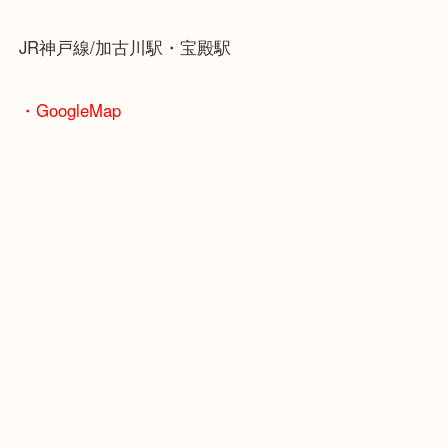
査定中にお買い物もできます！
無料駐車場もご利用ができます！
重たいお品物も店舗の目の前に車を停めることがで
便利です！
ブランドやお品物の状態を問わずその場で無料査定
ます！
骨董品などの専門知識が必要なお品物もお任せくだ