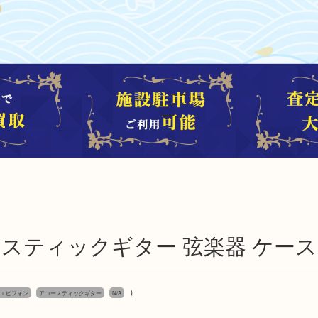
アコースティックギター 弦楽器 ケー
）
ne エピフォン
アコースティックギター
N/A