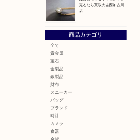
売るなら買取大吉西加古川
店
商品カテゴリ
全て
貴金属
宝石
金製品
銀製品
財布
スニーカー
バッグ
ブランド
時計
カメラ
食器
金貨