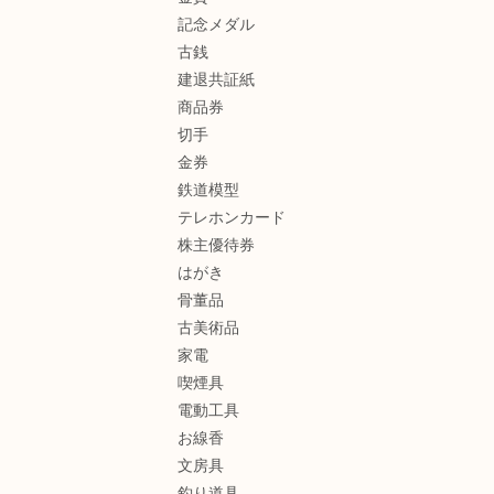
記念メダル
古銭
建退共証紙
商品券
切手
金券
鉄道模型
テレホンカード
株主優待券
はがき
骨董品
古美術品
家電
喫煙具
電動工具
お線香
文房具
釣り道具