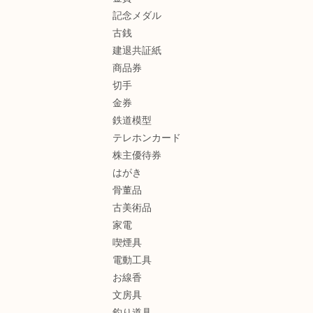
記念メダル
古銭
建退共証紙
商品券
切手
金券
鉄道模型
テレホンカード
株主優待券
はがき
骨董品
古美術品
家電
喫煙具
電動工具
お線香
文房具
釣り道具