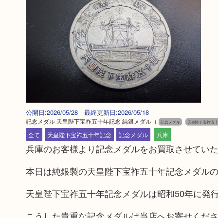
公開日:2026/05/28 最終更新日:2026/05/18
記念メダル 天皇陛下宝祚五十年記念 純銀メダル
（
記念メダル
天皇陛下宝祚五
全て
天皇陛下宝祚五十年記念
記念メダル
兵庫
兵庫のお客様より記念メダルをお買取させてい
本日は純銀製の天皇陛下宝祚五十年記念メダル
天皇陛下宝祚五十年記念メダルは昭和50年に発
こうした貴重な記念メダルは当店へお寄せくだ