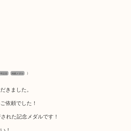
）
十年記念
純銀メダル
ただきました。
のご依頼でした！
行された記念メダルです！
さい！