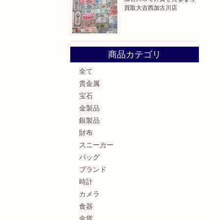
買取大吉西加古川店
商品カテゴリ
全て
貴金属
宝石
金製品
銀製品
財布
スニーカー
バッグ
ブランド
時計
カメラ
食器
金貨