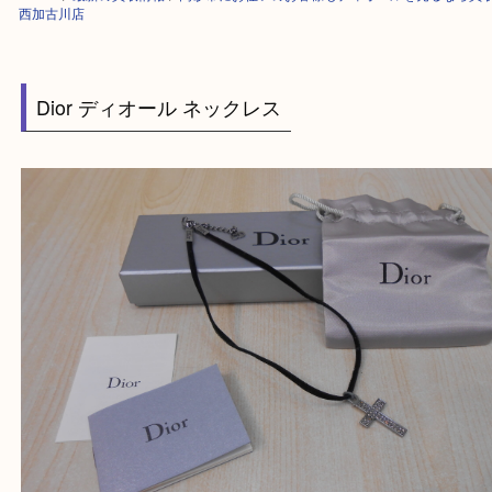
HOME
>
最新の買取情報
>
高砂市にお住いのお客様もディオールを売るな
西加古川店
Dior ディオール ネックレス