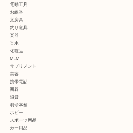
食器
金貨
記念メダル
古銭
建退共証紙
商品券
切手
金券
鉄道模型
テレホンカード
株主優待券
はがき
骨董品
古美術品
家電
喫煙具