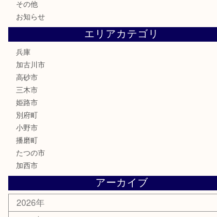
電動工具
お線香
文房具
釣り道具
楽器
香水
化粧品
MLM
サプリメント
美容
携帯電話
囲碁
銀貨
明珍本舗
ホビー
スポーツ用品