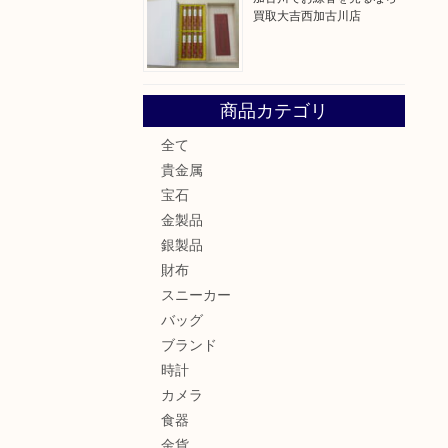
買取大吉西加古川店
！
商品カテゴリ
全て
貴金属
宝石
金製品
銀製品
財布
スニーカー
バッグ
ブランド
時計
カメラ
食器
金貨