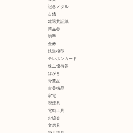
記念メダル
古銭
建退共証紙
商品券
切手
金券
鉄道模型
テレホンカード
株主優待券
はがき
骨董品
古美術品
家電
喫煙具
電動工具
お線香
文房具
釣り道具