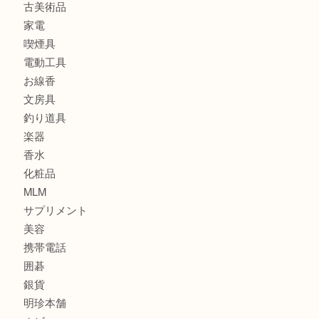
時計
カメラ
食器
金貨
記念メダル
古銭
建退共証紙
商品券
切手
金券
鉄道模型
テレホンカード
株主優待券
はがき
骨董品
古美術品