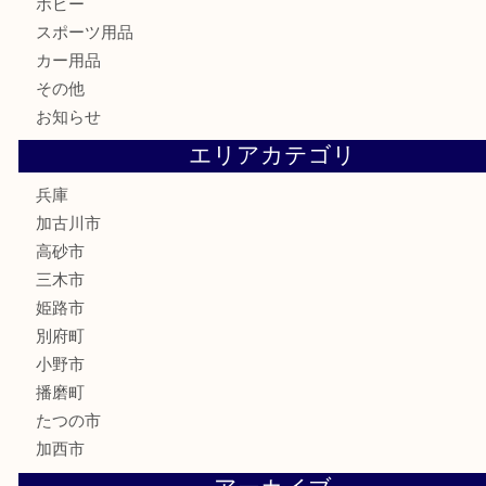
家電
喫煙具
電動工具
お線香
文房具
釣り道具
楽器
香水
化粧品
MLM
サプリメント
美容
携帯電話
囲碁
銀貨
明珍本舗