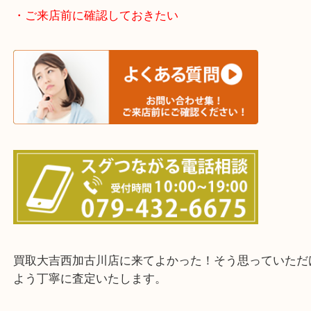
加古川市・加古郡 稲美町 播磨町・高砂市
三木市・西脇市・加東市・明石市・多古郡 多古町
・ご来店前に確認しておきたい