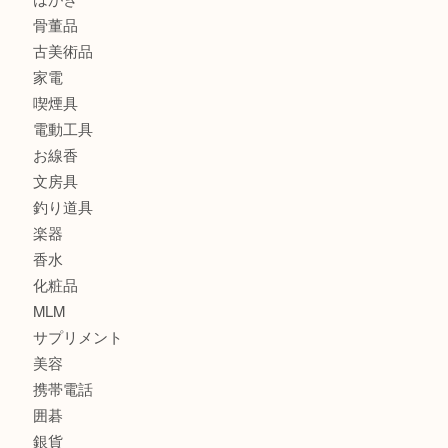
バッグ
ブランド
時計
カメラ
食器
金貨
記念メダル
古銭
建退共証紙
商品券
切手
金券
鉄道模型
テレホンカード
株主優待券
はがき