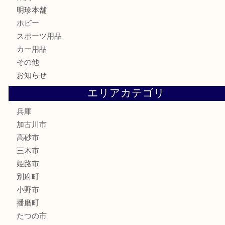
骨董品
古美術品
家電
喫煙具
電動工具
お線香
文房具
釣り道具
楽器
香水
化粧品
MLM
サプリメント
美容
携帯電話
囲碁