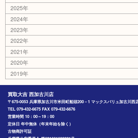
カー用品
その他
お知らせ
エリアカテゴリ
兵庫
加古川市
高砂市
三木市
姫路市
別府町
小野市
播磨町
たつの市
加西市