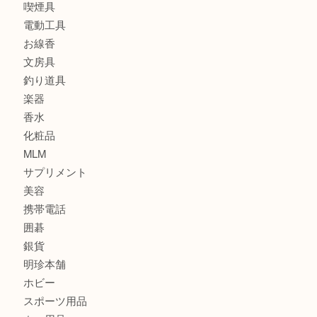
食器
金貨
記念メダル
古銭
建退共証紙
商品券
切手
金券
鉄道模型
テレホンカード
株主優待券
はがき
骨董品
古美術品
家電
喫煙具