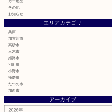
電動工具
お線香
文房具
釣り道具
楽器
香水
化粧品
MLM
サプリメント
美容
携帯電話
囲碁
銀貨
明珍本舗
ホビー
スポーツ用品