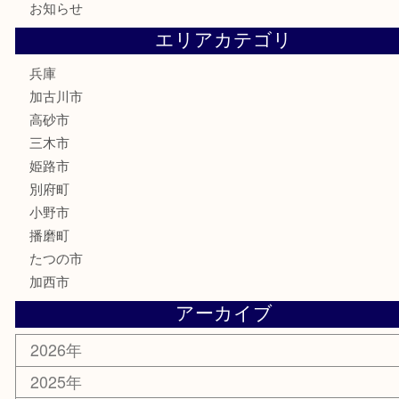
電動工具
お線香
文房具
釣り道具
楽器
香水
化粧品
MLM
サプリメント
美容
携帯電話
囲碁
銀貨
明珍本舗
ホビー
スポーツ用品