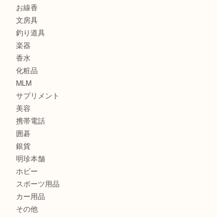
食器
金貨
記念メダル
古銭
建退共証紙
商品券
切手
金券
鉄道模型
テレホンカード
株主優待券
はがき
骨董品
古美術品
家電
喫煙具