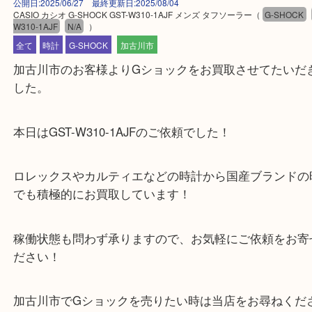
公開日:2025/06/27 最終更新日:2025/08/04
CASIO カシオ G-SHOCK GST-W310-1AJF メンズ タフソーラー
（
G-SH
W310-1AJF
N/A
）
全て
時計
G-SHOCK
加古川市
加古川市のお客様よりGショックをお買取させてた
した。
本日はGST-W310-1AJFのご依頼でした！
ロレックスやカルティエなどの時計から国産ブラン
でも積極的にお買取しています！