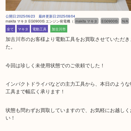
公開日:2025/06/23 最終更新日:2025/08/04
makita マキタ EG0900IS エンジン発電機
（
makita マキタ
EG0900IS
全て
マキタ
電動工具
加古川市
加古川市のお客様より電動工具をお買取させていた
た。
今回は珍しく未使用状態でのご依頼でした！
インパクトドライバなどの主力工具から、本日のよ
工具まで幅広く承ります！