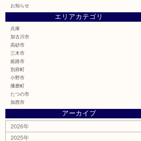
お線香
文房具
釣り道具
楽器
香水
化粧品
MLM
サプリメント
美容
携帯電話
囲碁
銀貨
明珍本舗
ホビー
スポーツ用品
カー用品