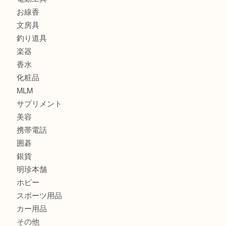
金貨
記念メダル
古銭
建退共証紙
商品券
切手
金券
鉄道模型
テレホンカード
株主優待券
はがき
骨董品
古美術品
家電
喫煙具
電動工具