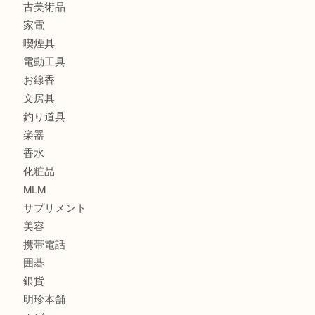
時計
カメラ
食器
金貨
記念メダル
古銭
建退共証紙
商品券
切手
金券
鉄道模型
テレホンカード
株主優待券
はがき
骨董品
古美術品