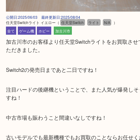
公開日:2025/06/03 最終更新日:2025/08/04
任天堂Switchライト イエロー
（
任天堂Switch
ライト
N/A
）
全て
ゲーム機
ホビー
加古川市
加古川市のお客様より任天堂Switchライトをお買取
ただきました。
Switch2の発売日まであと二日ですね！
注目ハードの後継機ということで、また人気が爆発
すね！