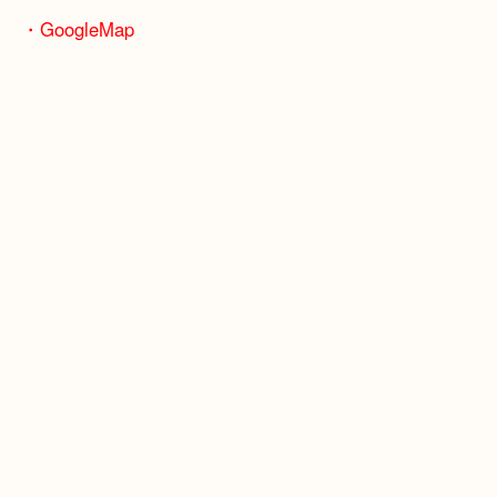
骨董品などの専門知識が必要なお品物もお任せくだ
・最寄り駅
JR神戸線/加古川駅・宝殿駅
・GoogleMap