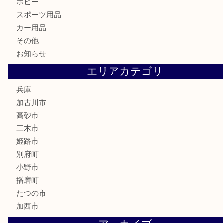
家電
喫煙具
電動工具
お線香
文房具
釣り道具
楽器
香水
化粧品
MLM
サプリメント
美容
携帯電話
囲碁
銀貨
明珍本舗