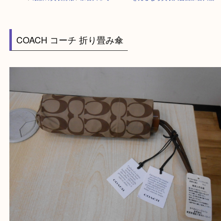
HOME
>
最新の買取情報
>
加古川市でCOACHを売るなら買取大吉西加古
COACH コーチ 折り畳み傘