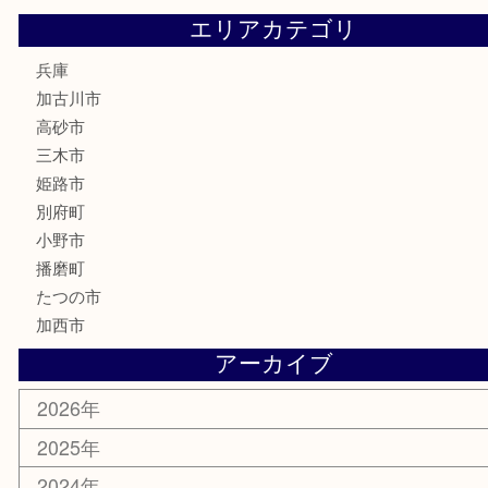
文房具
釣り道具
楽器
香水
化粧品
MLM
サプリメント
美容
携帯電話
囲碁
銀貨
明珍本舗
ホビー
スポーツ用品
カー用品
その他