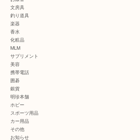
記念メダル
古銭
建退共証紙
商品券
切手
金券
鉄道模型
テレホンカード
株主優待券
はがき
骨董品
古美術品
家電
喫煙具
電動工具
お線香