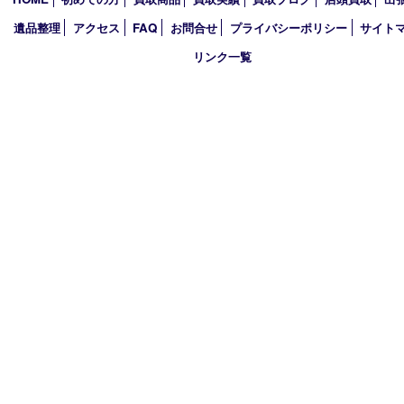
2025年
2024年
2023年
2022年
2021年
2020年
2019年
買取大吉 西加古川店
〒675-0053 兵庫県加古川市米田町船頭200－1 マックスバリュ
TEL 079-432-6675 FAX 079-432-6676
営業時間 10：00～19：00
定休日 年中無休（年末年始を除く）
古物商許可証