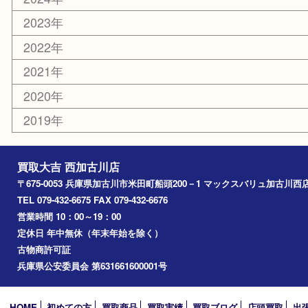
お知らせ
エリアカテゴリ
兵庫
加古川市
高砂市
三木市
姫路市
別府町
小野市
播磨町
たつの市
加西市
アーカイブ
2026年