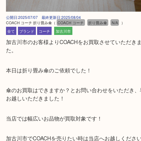
公開日:2025/07/07 最終更新日:2025/08/04
COACH コーチ 折り畳み傘
（
COACH コーチ
折り畳み傘
N/A
）
全て
ブランド
コーチ
加古川市
加古川市のお客様よりCOACHをお買取させていた
た。
本日は折り畳み傘のご依頼でした！
傘のお買取はできますか？とお問い合わせをいただ
お越しいただきました！